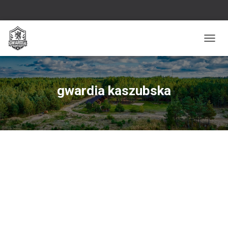
PRZEŁ
gwardia kaszubska